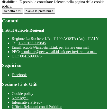
disabilitati. È possibile consultare l'elenco nella pagina della cookie
policy.
Accetta tutti
Salva le preferenze
Contatti
Institut Agricole Régional
Regione La Rochère 1/A - 11100 AOSTA (Ao) - ITALY
Tel:
+39 0165 215845
Email:
scuola@iaraosta.it
Link per inviare una mail
PEC:
scuola.iar@pec.wmail.it
Link per inviare una mail
C.F.: 00415990076
Seguici su
Facebook
Sezione Link Utili
Cookie policy
Note legali
Informativa Privacy
Ufficio Relazioni con il Pubblico