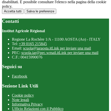
disabilitati. È possibile consultare l'elenco nella pagina della cookie
policy.
Accetta tutti
Salva le preferenze
Contatti
Institut Agricole Régional
Regione La Rochère 1/A - 11100 AOSTA (Ao) - ITALY
Tel:
+39 0165 215845
Email:
scuola@iaraosta.it
Link per inviare una mail
PEC:
scuola.iar@pec.wmail.it
Link per inviare una mail
C.F.: 00415990076
Seguici su
Facebook
Sezione Link Utili
Cookie policy
Note legali
Informativa Privacy
Ufficio Relazioni con il Pubblico