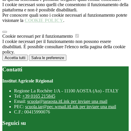
I cookie necessari sono quelli che consentono il funzionamento della
piattaforma e non è possibile disabilitarli.
Per conoscere quali sono i cookie necessari al funzionamento potete
visionare la
COOKIE POLICY
.
Cookie necessari per il funzionamento
I cookie necessari per il funzionamento non possono essere
disabilitati. È possibile consultare l'elenco nella pagina della cookie
policy.
Accetta tutti
Salva le preferenze
Contatti
Institut Agricole Régional
Regione La Rochère 1/A - 11100 AOSTA (Ao) - ITALY
Tel:
+39 0165 215845
Email:
scuola@iaraosta.it
Link per inviare una mail
PEC:
scuola.iar@pec.wmail.it
Link per inviare una mail
C.F.: 00415990076
Seguici su