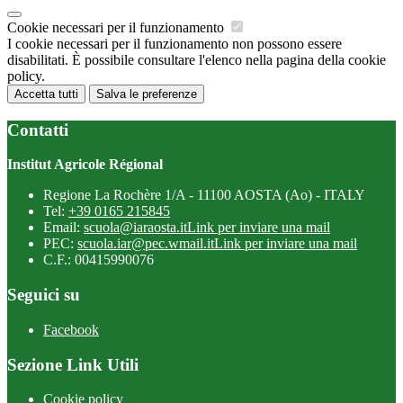
Cookie necessari per il funzionamento
I cookie necessari per il funzionamento non possono essere
disabilitati. È possibile consultare l'elenco nella pagina della cookie
policy.
Accetta tutti
Salva le preferenze
Contatti
Institut Agricole Régional
Regione La Rochère 1/A - 11100 AOSTA (Ao) - ITALY
Tel:
+39 0165 215845
Email:
scuola@iaraosta.it
Link per inviare una mail
PEC:
scuola.iar@pec.wmail.it
Link per inviare una mail
C.F.: 00415990076
Seguici su
Facebook
Sezione Link Utili
Cookie policy