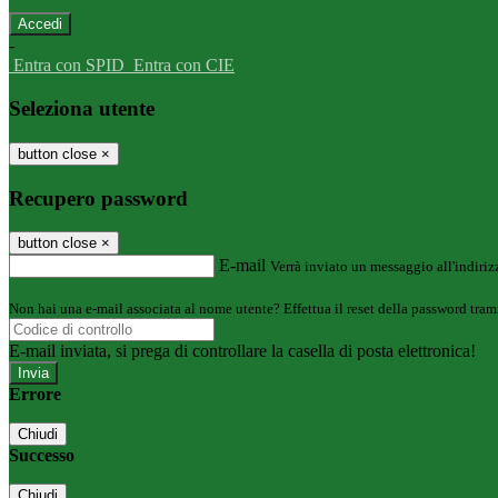
-
Entra con SPID
Entra con CIE
Seleziona utente
button close
×
Recupero password
button close
×
E-mail
Verrà inviato un messaggio all'indirizz
Non hai una e-mail associata al nome utente? Effettua il reset della password tram
E-mail inviata, si prega di controllare la casella di posta elettronica!
Errore
Chiudi
Successo
Chiudi