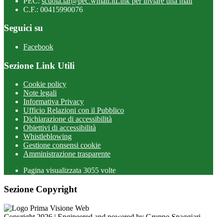
PEC:
scuola.iar@pec.wmail.it
Link per inviare una mail
C.F.: 00415990076
Seguici su
Facebook
Sezione Link Utili
Cookie policy
Note legali
Informativa Privacy
Ufficio Relazioni con il Pubblico
Dichiarazione di accessibilità
Obiettivi di accessibilità
Whistleblowing
Gestione consensi cookie
Amministrazione trasparente
Pagina visualizzata
3055
volte
Sezione Copyright
Copyright 2026 | Engineered and powered by Gruppo Spaggiari