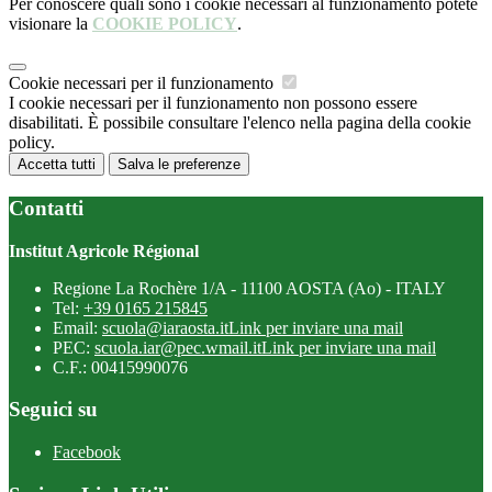
Per conoscere quali sono i cookie necessari al funzionamento potete
visionare la
COOKIE POLICY
.
Cookie necessari per il funzionamento
I cookie necessari per il funzionamento non possono essere
disabilitati. È possibile consultare l'elenco nella pagina della cookie
policy.
Accetta tutti
Salva le preferenze
Contatti
Institut Agricole Régional
Regione La Rochère 1/A - 11100 AOSTA (Ao) - ITALY
Tel:
+39 0165 215845
Email:
scuola@iaraosta.it
Link per inviare una mail
PEC:
scuola.iar@pec.wmail.it
Link per inviare una mail
C.F.: 00415990076
Seguici su
Facebook