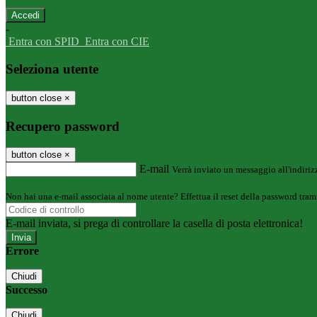
-
Entra con SPID
Entra con CIE
Seleziona utente
button close
×
Recupero password
button close
×
E-mail
Verrà inviato un messaggio all'indirizz
Non hai una e-mail associata al nome utente? Effettua il reset della password tram
E-mail inviata, si prega di controllare la casella di posta elettronica!
Errore
Chiudi
Successo
Chiudi