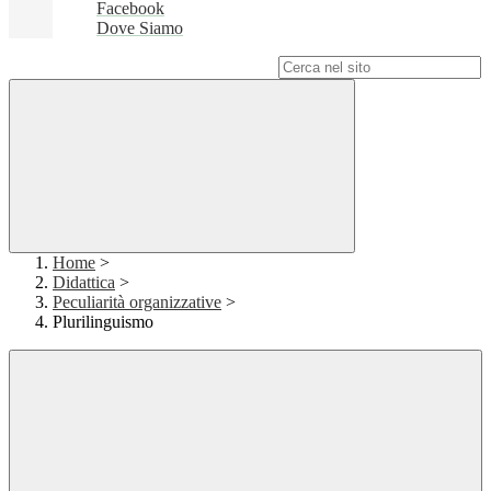
Facebook
Dove Siamo
Campo di ricerca per le pagine del sito
Home
>
Didattica
>
Peculiarità organizzative
>
Plurilinguismo