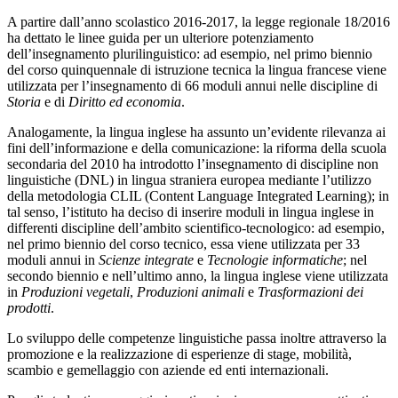
A partire dall’anno scolastico 2016-2017, la legge regionale 18/2016
ha dettato le linee guida per un ulteriore potenziamento
dell’insegnamento plurilinguistico: ad esempio, nel primo biennio
del corso quinquennale di istruzione tecnica la lingua francese viene
utilizzata per l’insegnamento di 66 moduli annui nelle discipline di
Storia
e di
Diritto ed economia
.
Analogamente, la lingua inglese ha assunto un’evidente rilevanza ai
fini dell’informazione e della comunicazione: la riforma della scuola
secondaria del 2010 ha introdotto l’insegnamento di discipline non
linguistiche (DNL) in lingua straniera europea mediante l’utilizzo
della metodologia CLIL (Content Language Integrated Learning); in
tal senso, l’istituto ha deciso di inserire moduli in lingua inglese in
differenti discipline dell’ambito scientifico-tecnologico: ad esempio,
nel primo biennio del corso tecnico, essa viene utilizzata per 33
moduli annui in
Scienze integrate
e
Tecnologie informatiche
; nel
secondo biennio e nell’ultimo anno, la lingua inglese viene utilizzata
in
Produzioni vegetali
,
Produzioni animali
e
Trasformazioni dei
prodotti
.
Lo sviluppo delle competenze linguistiche passa inoltre attraverso la
promozione e la realizzazione di esperienze di stage, mobilità,
scambio e gemellaggio con aziende ed enti internazionali.