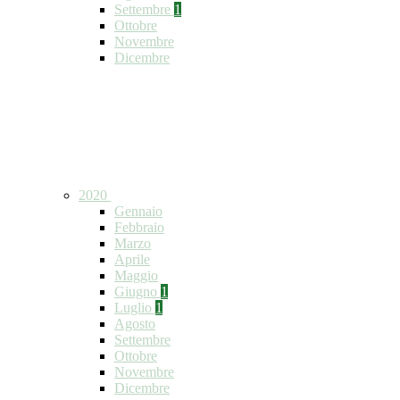
Settembre
1
Ottobre
Novembre
Dicembre
2020
Gennaio
Febbraio
Marzo
Aprile
Maggio
Giugno
1
Luglio
1
Agosto
Settembre
Ottobre
Novembre
Dicembre