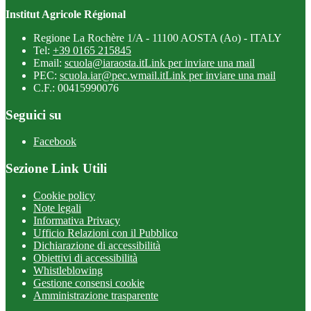
Institut Agricole Régional
Regione La Rochère 1/A - 11100 AOSTA (Ao) - ITALY
Tel:
+39 0165 215845
Email:
scuola@iaraosta.it
Link per inviare una mail
PEC:
scuola.iar@pec.wmail.it
Link per inviare una mail
C.F.: 00415990076
Seguici su
Facebook
Sezione Link Utili
Cookie policy
Note legali
Informativa Privacy
Ufficio Relazioni con il Pubblico
Dichiarazione di accessibilità
Obiettivi di accessibilità
Whistleblowing
Gestione consensi cookie
Amministrazione trasparente