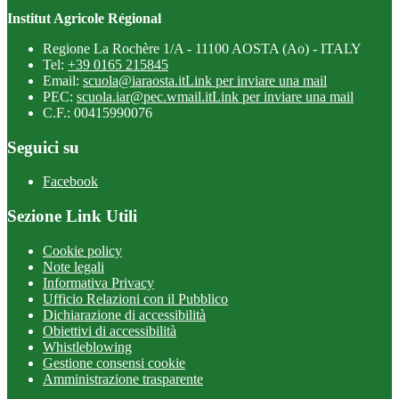
Institut Agricole Régional
Regione La Rochère 1/A - 11100 AOSTA (Ao) - ITALY
Tel:
+39 0165 215845
Email:
scuola@iaraosta.it
Link per inviare una mail
PEC:
scuola.iar@pec.wmail.it
Link per inviare una mail
C.F.: 00415990076
Seguici su
Facebook
Sezione Link Utili
Cookie policy
Note legali
Informativa Privacy
Ufficio Relazioni con il Pubblico
Dichiarazione di accessibilità
Obiettivi di accessibilità
Whistleblowing
Gestione consensi cookie
Amministrazione trasparente