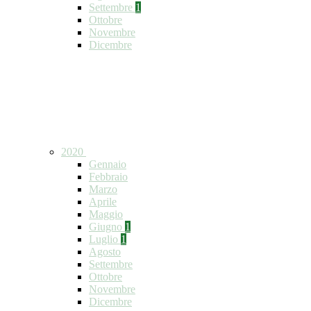
Settembre
1
Ottobre
Novembre
Dicembre
2020
Gennaio
Febbraio
Marzo
Aprile
Maggio
Giugno
1
Luglio
1
Agosto
Settembre
Ottobre
Novembre
Dicembre