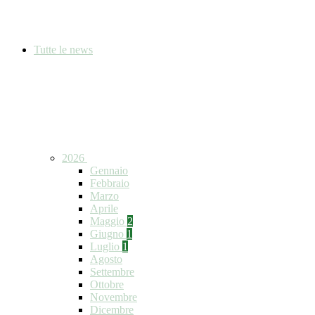
Tutte le news
2026
Gennaio
Febbraio
Marzo
Aprile
Maggio
2
Giugno
1
Luglio
1
Agosto
Settembre
Ottobre
Novembre
Dicembre