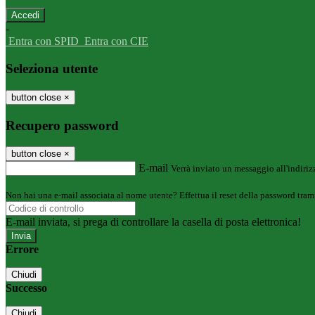
-
Entra con SPID
Entra con CIE
Seleziona utente
button close
×
Recupero password
button close
×
E-mail
Verrà inviato un messaggio all'indirizz
Non hai una e-mail associata al nome utente? Effettua il reset della password tram
E-mail inviata, si prega di controllare la casella di posta elettronica!
Errore
Chiudi
Successo
Chiudi