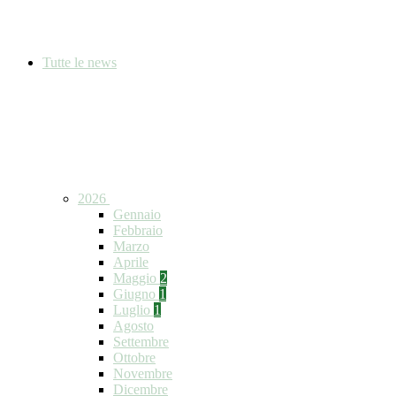
Tutte le news
2026
Gennaio
Febbraio
Marzo
Aprile
Maggio
2
Giugno
1
Luglio
1
Agosto
Settembre
Ottobre
Novembre
Dicembre