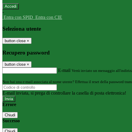
-
Entra con SPID
Entra con CIE
Seleziona utente
button close
×
Recupero password
button close
×
E-mail
Verrà inviato un messaggio all'indirizz
Non hai una e-mail associata al nome utente? Effettua il reset della password tram
E-mail inviata, si prega di controllare la casella di posta elettronica!
Errore
Chiudi
Successo
Chiudi