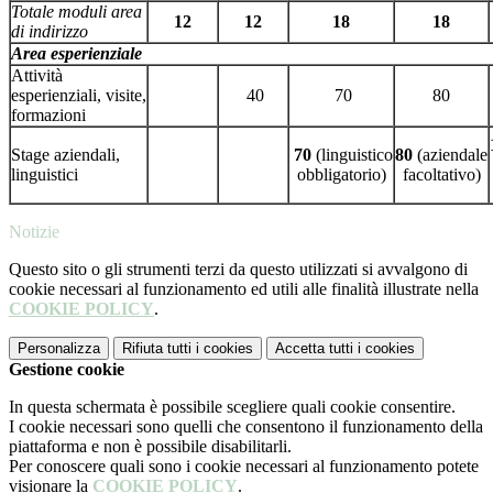
Totale moduli area
12
12
18
18
di indirizzo
Area esperienziale
Attività
esperienziali, visite,
40
70
80
formazioni
Stage aziendali,
70
(linguistico
80
(aziendale
linguistici
obbligatorio)
facoltativo)
Notizie
Questo sito o gli strumenti terzi da questo utilizzati si avvalgono di
cookie necessari al funzionamento ed utili alle finalità illustrate nella
COOKIE POLICY
.
Personalizza
Rifiuta tutti
i cookies
Accetta tutti
i cookies
Gestione cookie
In questa schermata è possibile scegliere quali cookie consentire.
I cookie necessari sono quelli che consentono il funzionamento della
piattaforma e non è possibile disabilitarli.
Per conoscere quali sono i cookie necessari al funzionamento potete
visionare la
COOKIE POLICY
.