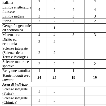
4
4
4
4
italiana
Lingua e letteratura
4
4
4
4
francese
Lingua inglese
3
3
3
3
Storia
2
2
2
2
Geografia generale
1
ed economica
Matematica
4
4
3
3
Diritto ed
2
2
economia
Scienze integrate
(Scienze della
2
2
Terra e Biologia)
Scienze motorie e
2
2
2
2
sportive
Religione cattolica
1
1
1
1
Totale moduli area
24
25
19
19
comune
Area di indirizzo
Scienze integrate
3
3
(Fisica)
Scienze integrate
3
3
(Chimica)