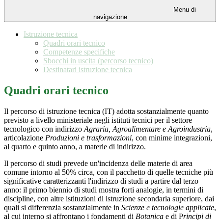
Menu di
navigazione
Istruzione tecnica
Quadri orari tecnico
Competenze specifiche
Sbocchi in uscita (percorso tecnico)
Destinatari istruzione tecnica
Quadri orari tecnico
Il percorso di istruzione tecnica (IT) adotta sostanzialmente quanto
previsto a livello ministeriale negli istituti tecnici per il settore
tecnologico con indirizzo
Agraria, Agroalimentare e Agroindustria
,
articolazione
Produzioni e trasformazioni
, con minime integrazioni,
al quarto e quinto anno, a materie di indirizzo.
Il percorso di studi prevede un'incidenza delle materie di area
comune intorno al 50% circa, con il pacchetto di quelle tecniche più
significative caratterizzanti l'indirizzo di studi a partire dal terzo
anno: il primo biennio di studi mostra forti analogie, in termini di
discipline, con altre istituzioni di istruzione secondaria superiore, dai
quali si differenzia sostanzialmente in
Scienze e tecnologie applicate
,
al cui interno si affrontano i fondamenti di
Botanica
e di P
rincipi di