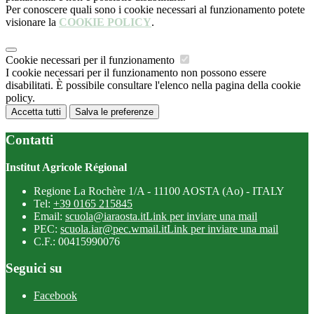
Per conoscere quali sono i cookie necessari al funzionamento potete
visionare la
COOKIE POLICY
.
Cookie necessari per il funzionamento
I cookie necessari per il funzionamento non possono essere
disabilitati. È possibile consultare l'elenco nella pagina della cookie
policy.
Accetta tutti
Salva le preferenze
Contatti
Institut Agricole Régional
Regione La Rochère 1/A - 11100 AOSTA (Ao) - ITALY
Tel:
+39 0165 215845
Email:
scuola@iaraosta.it
Link per inviare una mail
PEC:
scuola.iar@pec.wmail.it
Link per inviare una mail
C.F.: 00415990076
Seguici su
Facebook