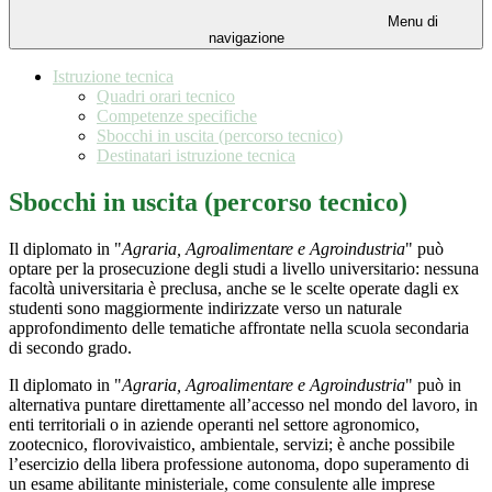
Menu di
navigazione
Istruzione tecnica
Quadri orari tecnico
Competenze specifiche
Sbocchi in uscita (percorso tecnico)
Destinatari istruzione tecnica
Sbocchi in uscita (percorso tecnico)
Il diplomato in "
Agraria, Agroalimentare e Agroindustria
" può
optare per la prosecuzione degli studi a livello universitario: nessuna
facoltà universitaria è preclusa, anche se le scelte operate dagli ex
studenti sono maggiormente indirizzate verso un naturale
approfondimento delle tematiche affrontate nella scuola secondaria
di secondo grado.
Il diplomato in "
Agraria, Agroalimentare e Agroindustria
" può in
alternativa puntare direttamente all’accesso nel mondo del lavoro, in
enti territoriali o in aziende operanti nel settore agronomico,
zootecnico, florovivaistico, ambientale, servizi; è anche possibile
l’esercizio della libera professione autonoma, dopo superamento di
un esame abilitante ministeriale, come consulente alle imprese