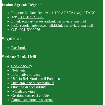
Institut Agricole Régional
Regione La Rochère 1/A - 11100 AOSTA (Ao) - ITALY
Tel:
+39 0165 215845
Email:
scuola@iaraosta.it
Link per inviare una mail
PEC:
scuola.iar@pec.wmail.it
Link per inviare una mail
C.F.: 00415990076
Seguici su
Facebook
Sezione Link Utili
Cookie policy
Note legali
Informativa Privacy
Ufficio Relazioni con il Pubblico
Dichiarazione di accessibilità
Obiettivi di accessibilità
Whistleblowing
Gestione consensi cookie
Amministrazione trasparente