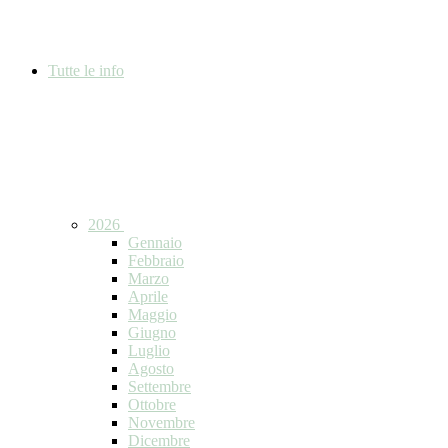
Tutte le info
2026
Gennaio
Febbraio
Marzo
Aprile
Maggio
Giugno
Luglio
Agosto
Settembre
Ottobre
Novembre
Dicembre