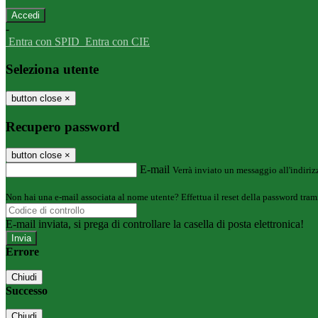
-
Entra con SPID
Entra con CIE
Seleziona utente
button close
×
Recupero password
button close
×
E-mail
Verrà inviato un messaggio all'indirizz
Non hai una e-mail associata al nome utente? Effettua il reset della password tram
E-mail inviata, si prega di controllare la casella di posta elettronica!
Errore
Chiudi
Successo
Chiudi