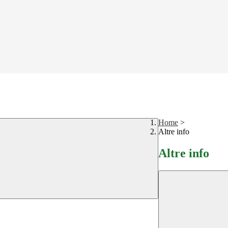
Home
>
Altre info
Altre info