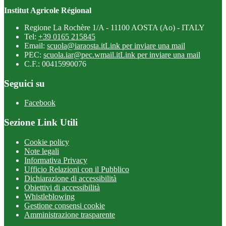
Institut Agricole Régional
Regione La Rochère 1/A - 11100 AOSTA (Ao) - ITALY
Tel:
+39 0165 215845
Email:
scuola@iaraosta.it
Link per inviare una mail
PEC:
scuola.iar@pec.wmail.it
Link per inviare una mail
C.F.: 00415990076
Seguici su
Facebook
Sezione Link Utili
Cookie policy
Note legali
Informativa Privacy
Ufficio Relazioni con il Pubblico
Dichiarazione di accessibilità
Obiettivi di accessibilità
Whistleblowing
Gestione consensi cookie
Amministrazione trasparente