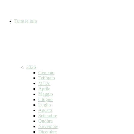
Tutte le info
2026
Gennaio
Febbraio
Marzo
Aprile
Maggio
Giugno
Luglio
Agosto
Settembre
Ottobre
Novembre
Dicembre