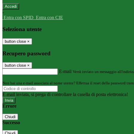
-
Entra con SPID
Entra con CIE
Seleziona utente
button close
×
Recupero password
button close
×
E-mail
Verrà inviato un messaggio all'indirizz
Non hai una e-mail associata al nome utente? Effettua il reset della password tram
E-mail inviata, si prega di controllare la casella di posta elettronica!
Errore
Chiudi
Successo
Chiudi