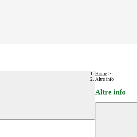
Home
>
Altre info
Altre info