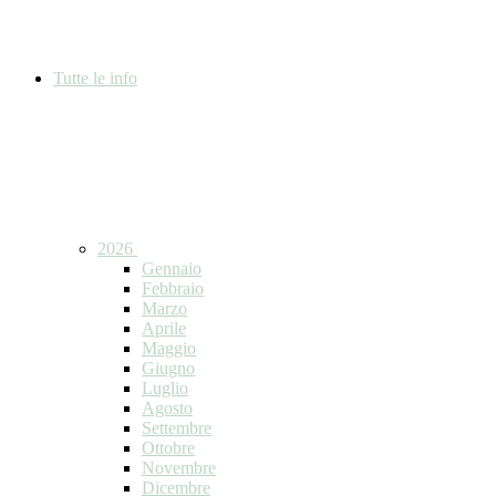
Tutte le info
2026
Gennaio
Febbraio
Marzo
Aprile
Maggio
Giugno
Luglio
Agosto
Settembre
Ottobre
Novembre
Dicembre