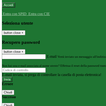
-
Entra con SPID
Entra con CIE
Seleziona utente
button close
×
Recupero password
button close
×
E-mail
Verrà inviato un messaggio all'indirizz
Non hai una e-mail associata al nome utente? Effettua il reset della password tram
E-mail inviata, si prega di controllare la casella di posta elettronica!
Errore
Chiudi
Successo
Chiudi