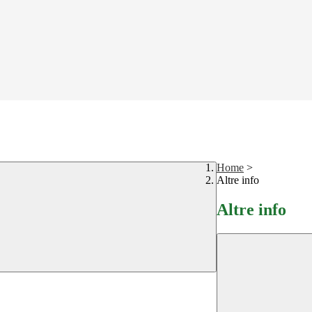
Home
>
Altre info
Altre info