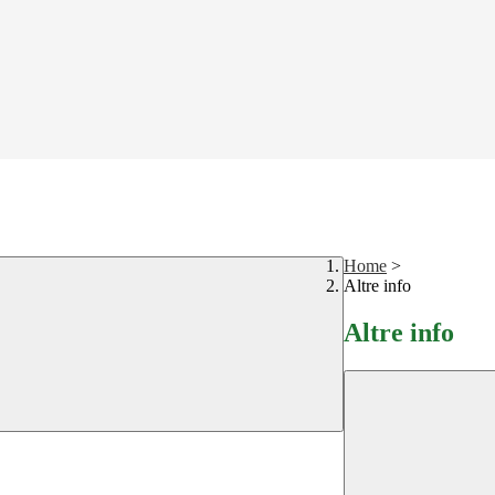
Home
>
Altre info
Altre info