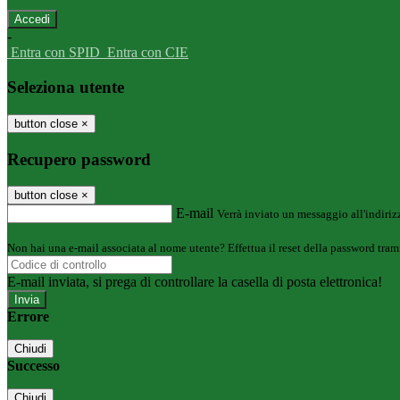
-
Entra con SPID
Entra con CIE
Seleziona utente
button close
×
Recupero password
button close
×
E-mail
Verrà inviato un messaggio all'indirizz
Non hai una e-mail associata al nome utente? Effettua il reset della password tram
E-mail inviata, si prega di controllare la casella di posta elettronica!
Errore
Chiudi
Successo
Chiudi