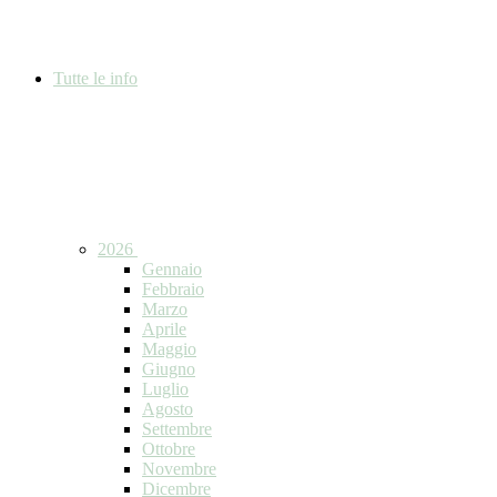
Tutte le info
2026
Gennaio
Febbraio
Marzo
Aprile
Maggio
Giugno
Luglio
Agosto
Settembre
Ottobre
Novembre
Dicembre