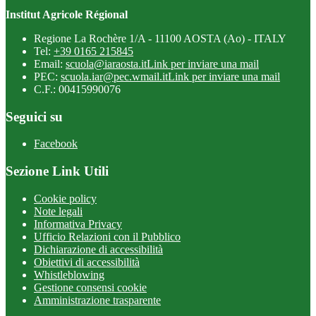
Institut Agricole Régional
Regione La Rochère 1/A - 11100 AOSTA (Ao) - ITALY
Tel:
+39 0165 215845
Email:
scuola@iaraosta.it
Link per inviare una mail
PEC:
scuola.iar@pec.wmail.it
Link per inviare una mail
C.F.: 00415990076
Seguici su
Facebook
Sezione Link Utili
Cookie policy
Note legali
Informativa Privacy
Ufficio Relazioni con il Pubblico
Dichiarazione di accessibilità
Obiettivi di accessibilità
Whistleblowing
Gestione consensi cookie
Amministrazione trasparente