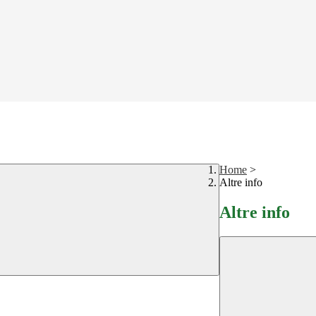
Home
>
Altre info
Altre info