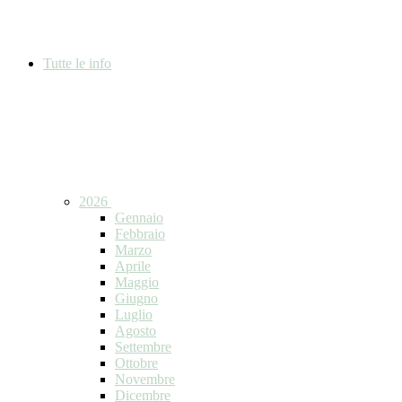
Tutte le info
2026
Gennaio
Febbraio
Marzo
Aprile
Maggio
Giugno
Luglio
Agosto
Settembre
Ottobre
Novembre
Dicembre