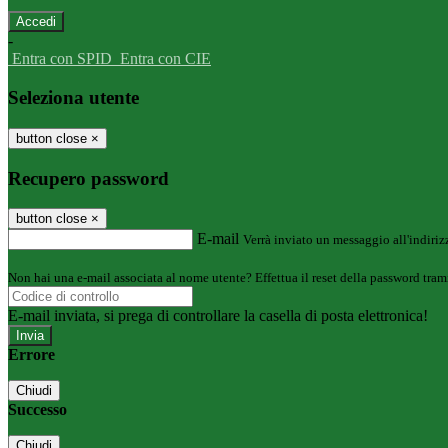
-
Entra con SPID
Entra con CIE
Seleziona utente
button close
×
Recupero password
button close
×
E-mail
Verrà inviato un messaggio all'indirizz
Non hai una e-mail associata al nome utente? Effettua il reset della password tram
E-mail inviata, si prega di controllare la casella di posta elettronica!
Errore
Chiudi
Successo
Chiudi