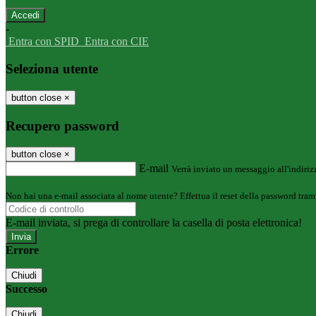
-
Entra con SPID
Entra con CIE
Seleziona utente
button close
×
Recupero password
button close
×
E-mail
Verrà inviato un messaggio all'indirizz
Non hai una e-mail associata al nome utente? Effettua il reset della password tram
E-mail inviata, si prega di controllare la casella di posta elettronica!
Errore
Chiudi
Successo
Chiudi