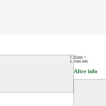
Home
>
Altre info
Altre info