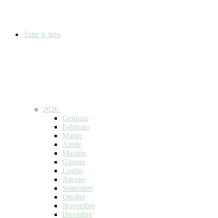
Tutte le info
2026
Gennaio
Febbraio
Marzo
Aprile
Maggio
Giugno
Luglio
Agosto
Settembre
Ottobre
Novembre
Dicembre