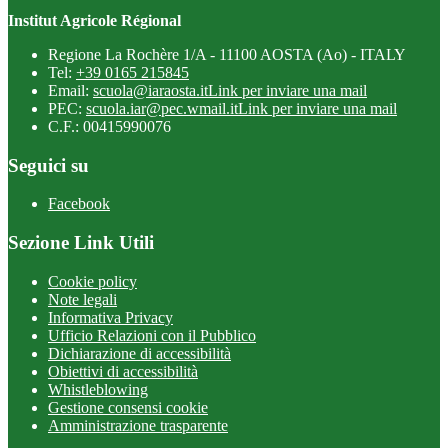
Institut Agricole Régional
Regione La Rochère 1/A - 11100 AOSTA (Ao) - ITALY
Tel:
+39 0165 215845
Email:
scuola@iaraosta.it
Link per inviare una mail
PEC:
scuola.iar@pec.wmail.it
Link per inviare una mail
C.F.: 00415990076
Seguici su
Facebook
Sezione Link Utili
Cookie policy
Note legali
Informativa Privacy
Ufficio Relazioni con il Pubblico
Dichiarazione di accessibilità
Obiettivi di accessibilità
Whistleblowing
Gestione consensi cookie
Amministrazione trasparente