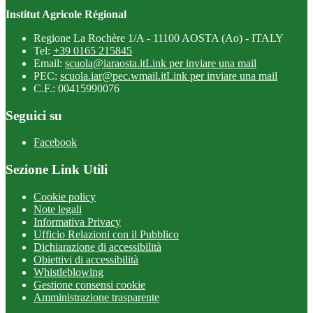
Institut Agricole Régional
Regione La Rochère 1/A - 11100 AOSTA (Ao) - ITALY
Tel:
+39 0165 215845
Email:
scuola@iaraosta.it
Link per inviare una mail
PEC:
scuola.iar@pec.wmail.it
Link per inviare una mail
C.F.: 00415990076
Seguici su
Facebook
Sezione Link Utili
Cookie policy
Note legali
Informativa Privacy
Ufficio Relazioni con il Pubblico
Dichiarazione di accessibilità
Obiettivi di accessibilità
Whistleblowing
Gestione consensi cookie
Amministrazione trasparente