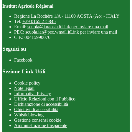
Institut Agricole Régional
Regione La Rochère 1/A - 11100 AOSTA (Ao) - ITALY
Tel:
+39 0165 215845
Email:
scuola@iaraosta.it
Link per inviare una mail
PEC:
scuola.iar@pec.wmail.it
Link per inviare una mail
C.F.: 00415990076
Seguici su
Facebook
Sezione Link Utili
Cookie policy
Note legali
Informativa Privacy
Ufficio Relazioni con il Pubblico
Dichiarazione di accessibilità
Obiettivi di accessibilità
Whistleblowing
Gestione consensi cookie
Amministrazione trasparente