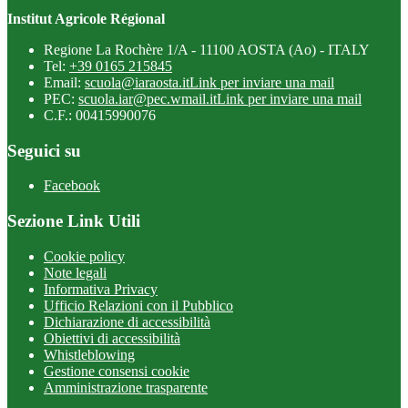
Institut Agricole Régional
Regione La Rochère 1/A - 11100 AOSTA (Ao) - ITALY
Tel:
+39 0165 215845
Email:
scuola@iaraosta.it
Link per inviare una mail
PEC:
scuola.iar@pec.wmail.it
Link per inviare una mail
C.F.: 00415990076
Seguici su
Facebook
Sezione Link Utili
Cookie policy
Note legali
Informativa Privacy
Ufficio Relazioni con il Pubblico
Dichiarazione di accessibilità
Obiettivi di accessibilità
Whistleblowing
Gestione consensi cookie
Amministrazione trasparente