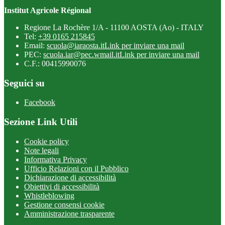
Institut Agricole Régional
Regione La Rochère 1/A - 11100 AOSTA (Ao) - ITALY
Tel:
+39 0165 215845
Email:
scuola@iaraosta.it
Link per inviare una mail
PEC:
scuola.iar@pec.wmail.it
Link per inviare una mail
C.F.: 00415990076
Seguici su
Facebook
Sezione Link Utili
Cookie policy
Note legali
Informativa Privacy
Ufficio Relazioni con il Pubblico
Dichiarazione di accessibilità
Obiettivi di accessibilità
Whistleblowing
Gestione consensi cookie
Amministrazione trasparente