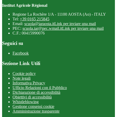
Institut Agricole Régional
Regione La Rochère 1/A - 11100 AOSTA (Ao) - ITALY
Tel:
+39 0165 215845
Email:
scuola@iaraosta.it
Link per inviare una mail
PEC:
scuola.iar@pec.wmail.it
Link per inviare una mail
C.F.: 00415990076
Seguici su
Facebook
Sezione Link Utili
Cookie policy
Note legali
Informativa Privacy
Ufficio Relazioni con il Pubblico
Dichiarazione di accessibilità
Obiettivi di accessibilità
Whistleblowing
Gestione consensi cookie
Amministrazione trasparente